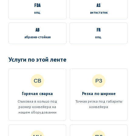
FDA
AS
опц.
антистатик
AB
FR
абразив-стойкая
опц.
Услуги по этой ленте
СВ
РЗ
Горячая сварка
Резка по ширине
Стыковка в кольцо под
Точная резка под габариты
размер конвейера на
конвейера
нашем оборудовании