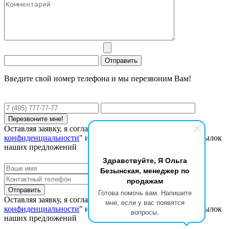
Введите свой номер телефона и мы перезвоним Вам!
Оставляя заявку, я соглашаюсь с "
Политикой
конфиденциальности
" и даю согласие на получение рассылок
наших предложений
Здравствуйте, Я Ольга
Безынская, менеджер по
продажам
Готова помочь вам. Напишите
Оставляя заявку, я соглашаюсь с "
Политикой
мне, если у вас появятся
конфиденциальности
" и даю согласие на получение рассылок
вопросы.
наших предложений