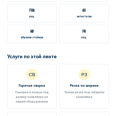
FDA
AS
опц.
антистатик
AB
FR
абразив-стойкая
опц.
Услуги по этой ленте
СВ
РЗ
Горячая сварка
Резка по ширине
Стыковка в кольцо под
Точная резка под габариты
размер конвейера на
конвейера
нашем оборудовании