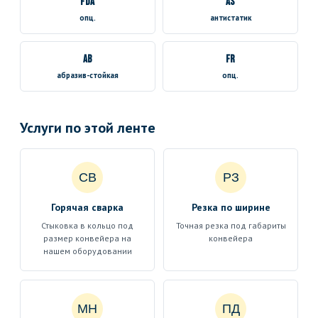
FDA
AS
опц.
антистатик
AB
FR
абразив-стойкая
опц.
Услуги по этой ленте
СВ
РЗ
Горячая сварка
Резка по ширине
Стыковка в кольцо под
Точная резка под габариты
размер конвейера на
конвейера
нашем оборудовании
МН
ПД