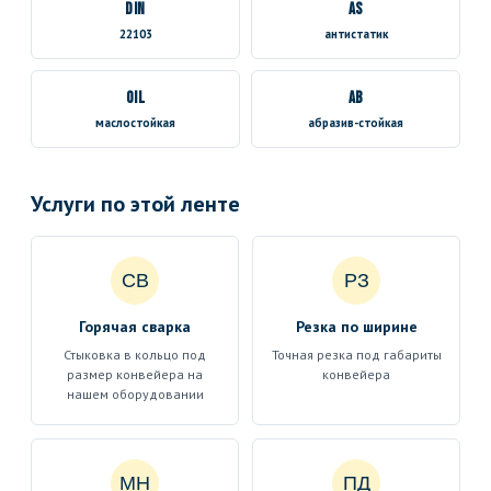
DIN
AS
22103
антистатик
OIL
AB
маслостойкая
абразив-стойкая
Услуги по этой ленте
СВ
РЗ
Горячая сварка
Резка по ширине
Стыковка в кольцо под
Точная резка под габариты
размер конвейера на
конвейера
нашем оборудовании
МН
ПД