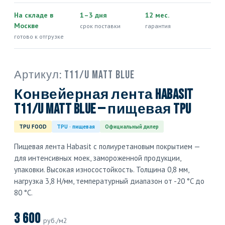
На складе в
1–3 дня
12 мес.
Москве
срок поставки
гарантия
готово к отгрузке
Артикул:
T11/U Matt Blue
Конвейерная лента Habasit
T11/U Matt Blue — пищевая TPU
TPU FOOD
TPU · пищевая
Официальный дилер
Пищевая лента Habasit с полиуретановым покрытием —
для интенсивных моек, замороженной продукции,
упаковки. Высокая износостойкость. Толщина 0,8 мм,
нагрузка 3,8 Н/мм, температурный диапазон от -20 °C до
80 °C.
3 600
руб./м2