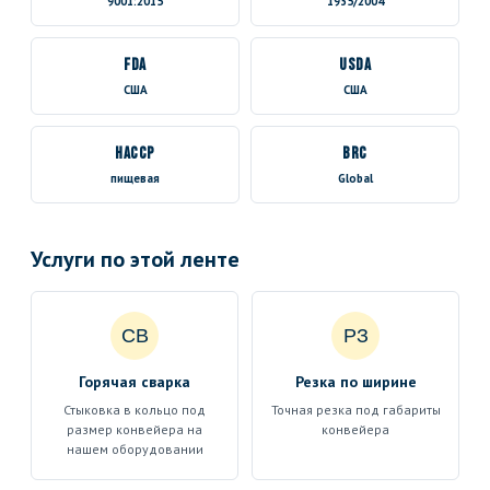
9001:2015
1935/2004
FDA
USDA
США
США
HACCP
BRC
пищевая
Global
Услуги по этой ленте
СВ
РЗ
Горячая сварка
Резка по ширине
Стыковка в кольцо под
Точная резка под габариты
размер конвейера на
конвейера
нашем оборудовании