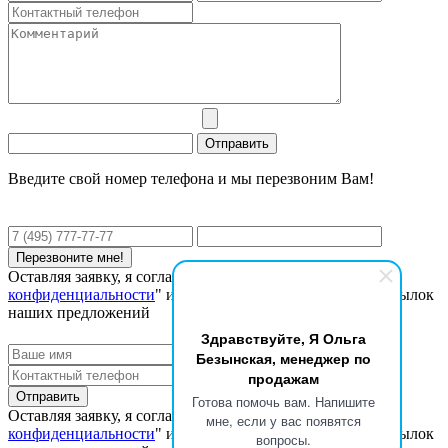
Введите свой номер телефона и мы перезвоним Вам!
Оставляя заявку, я соглашаюсь с "
Политикой
конфиденциальности
" и даю согласие на получение рассылок
наших предложений
Здравствуйте, Я Ольга
Безынская, менеджер по
продажам
Готова помочь вам. Напишите
Оставляя заявку, я соглашаюсь с "
Политикой
мне, если у вас появятся
конфиденциальности
" и даю согласие на получение рассылок
вопросы.