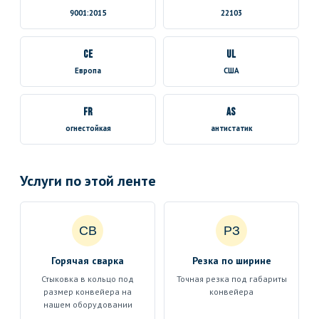
9001:2015
22103
CE
UL
Европа
США
FR
AS
огнестойкая
антистатик
Услуги по этой ленте
СВ
РЗ
Горячая сварка
Резка по ширине
Стыковка в кольцо под
Точная резка под габариты
размер конвейера на
конвейера
нашем оборудовании