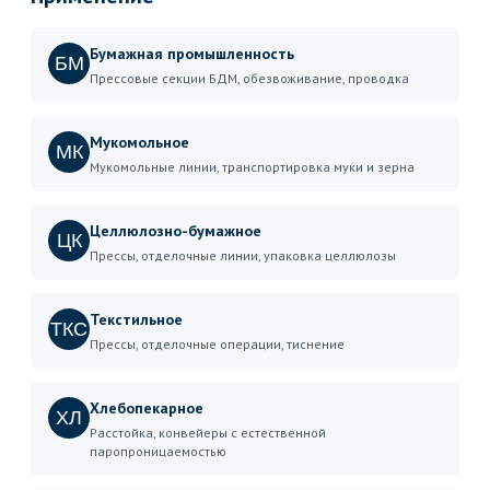
Бумажная промышленность
БМ
Прессовые секции БДМ, обезвоживание, проводка
Мукомольное
МК
Мукомольные линии, транспортировка муки и зерна
Целлюлозно-бумажное
ЦК
Прессы, отделочные линии, упаковка целлюлозы
Текстильное
ТКС
Прессы, отделочные операции, тиснение
Хлебопекарное
ХЛ
Расстойка, конвейеры с естественной
паропроницаемостью