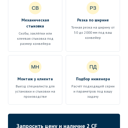
СВ
РЗ
Механическая
Резка по ширине
стыковка
Точная резка на ширину от
50 до 2000 мм под ваш
Скобы, заклёпки или
конвейер
клеевая стыковка под
размер конвейера
МН
ПД
Монтаж у клиента
Подбор инженера
Выезд специалиста для
Расчёт подходящей серии
установки и стыковки на
и параметров под вашу
производстве
задачу
Запросить цену и наличие 2 CF