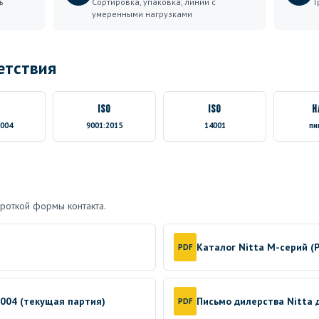
ь
Сортировка, упаковка, линии с
Т
умеренными нагрузками
етствия
ISO
ISO
H
2004
9001:2015
14001
пи
роткой формы контакта.
Каталог Nitta M-серий (P
PDF
2004 (текущая партия)
Письмо дилерства Nitta
PDF