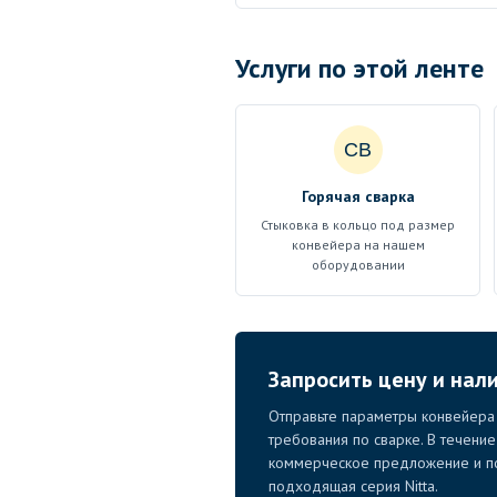
Услуги по этой ленте
СВ
Горячая сварка
Стыковка в кольцо под размер
конвейера на нашем
оборудовании
Запросить цену и нал
Отправьте параметры конвейера 
требования по сварке. В течени
коммерческое предложение и по
подходящая серия Nitta.