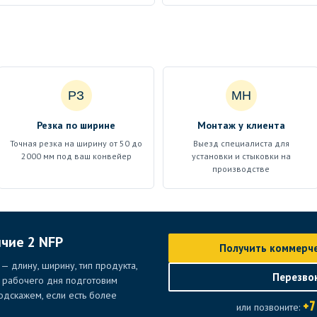
РЗ
МН
Резка по ширине
Монтаж у клиента
Точная резка на ширину от 50 до
Выезд специалиста для
2000 мм под ваш конвейер
установки и стыковки на
производстве
ичие 2 NFP
Получить коммерч
— длину, ширину, тип продукта,
Перезво
е рабочего дня подготовим
дскажем, если есть более
+7
или позвоните: