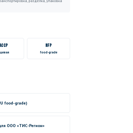
ранспортировка, разделка, упаковка
ACCP
NFP
щевая
food-grade
U food-grade)
 для ООО «ТИС-Регион»