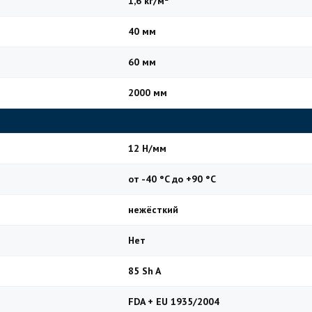
1,6 кг/м²
40 мм
60 мм
2000 мм
12 Н/мм
от -40 °C до +90 °C
нежёсткий
Нет
85 Sh A
FDA + EU 1935/2004