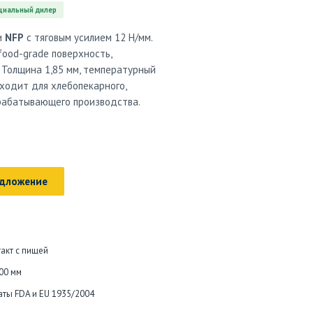
иальный дилер
и
NFP
с тяговым усилием 12 Н/мм.
food-grade поверхность,
 Толщина 1,85 мм, температурный
дходит для хлебопекарного,
ерабатывающего производства.
едложение
акт с пищей
00 мм
каты FDA и EU 1935/2004