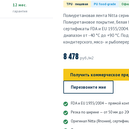
TPU · пищевая
PU food-grade
Офиц
12 мес.
гарантия
Полиуретановая лента Nitta сери
Полиуретановое покрытие, белая 
сертификаты FDA и EU 1935/2004.
диапазон от -40 °C до +90 °C. По
кондитерского, мясо- и рыбопер
8 478
руб./м2
Получить коммерческое пр
Перезвоните мне
FDA и EU 1935/2004 — прямой конт
Резка по ширине — от 50 мм до 20
Оригинал Nitta (Япония), сертифи