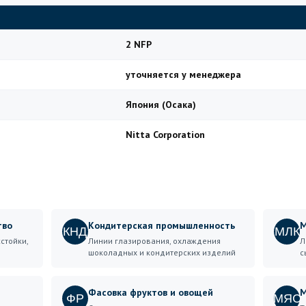
2 NFP
уточняется у менеджера
Япония (Осака)
Nitta Corporation
тво
Кондитерская промышленность
М
КНД
МЛК
стойки,
Линии глазирования, охлаждения
Л
шоколадных и кондитерских изделий
с
Фасовка фруктов и овощей
М
ФР
МЯС