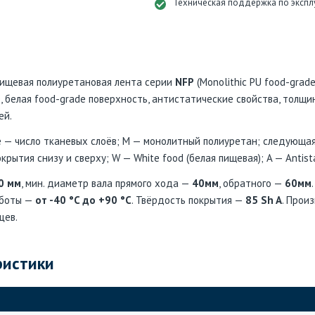
Техническая поддержка по экспл
ищевая полиуретановая лента серии
NFP
(Monolithic PU food-grade
, белая food-grade поверхность, антистатические свойства, толщи
ей.
е — число тканевых слоёв; M — монолитный полиуретан; следующая
ытия снизу и сверху; W — White food (белая пищевая); A — Antista
0 мм
, мин. диаметр вала прямого хода —
40мм
, обратного —
60мм
аботы —
от -40 °C до +90 °C
. Твёрдость покрытия —
85 Sh A
. Произ
цев.
ристики