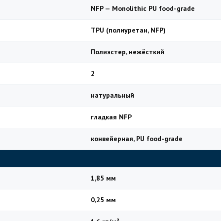
NFP — Monolithic PU food-grade
TPU (полиуретан, NFP)
Полиэстер, нежёсткий
2
натуральный
гладкая NFP
конвейерная, PU food-grade
1,85 мм
0,25 мм