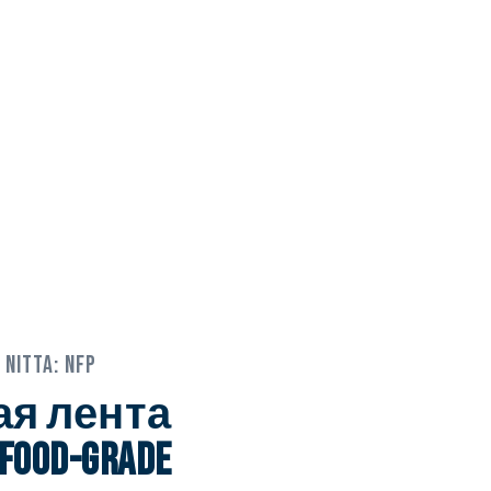
Nitta:
NFP
я лента
 food-grade