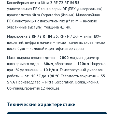
Конвейерная лента Nitta
2 RF 72 RT IM 55
—
универсальная ПВХ лента серии
RF
(ПВХ универсальная)
производства Nitta Corporation (Япония). Многослойная
ПВХ-конструкция с покрытием пвх (rf rt im — высокие
эластичные выступы), толщина 4,6 мм.
Маркировка
2 RF 72 RT IM 55
: RF / N / LRF — типы ПВХ-
покрытий; цифра в начале — число тканевых слоёв; число
после букв — кодовый идентификатор серии.
Макс. ширина производства —
2000 мм
, мин. диаметр
вала прямого хода —
60мм
, обратного —
120мм
. Нагрузка
при 1% удлинении —
10 Н/мм
. Температурный диапазон
работы —
от -10 °C до +90 °C
. Твёрдость покрытия —
55
Sh A
. Производство — Nitta Corporation, Осака, Япония.
Оригинал, гарантия 12 месяцев.
Технические характеристики