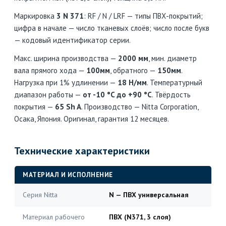
Маркировка
3 N 371
: RF / N / LRF — типы ПВХ-покрытий;
цифра в начале — число тканевых слоёв; число после букв
— кодовый идентификатор серии.
Макс. ширина производства —
2000 мм
, мин. диаметр
вала прямого хода —
100мм
, обратного —
150мм
.
Нагрузка при 1% удлинении —
18 Н/мм
. Температурный
диапазон работы —
от -10 °C до +90 °C
. Твёрдость
покрытия —
65 Sh A
. Производство — Nitta Corporation,
Осака, Япония. Оригинал, гарантия 12 месяцев.
Технические характеристики
МАТЕРИАЛ И ИСПОЛНЕНИЕ
Серия Nitta
N — ПВХ универсальная
Материал рабочего
ПВХ (N371, 3 слоя)