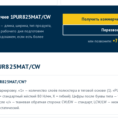
личие 1PUR825MAT/CW
Получить коммерч
— длина, ширина, тип продукта,
Перезво
е рабочего дня подготовим
дскажем, если есть более
+7
или позвоните:
PUR825MAT/CW
PUR825MAT/CW?
аркировку. «1» — количество слоёв полиэстера в тяговой основе (1). «
B = стандартный жёсткий 80 Н/мм, X = гибкий). Цифры после буквы типа 
сле «/» — тканевая обратная сторона: CW/EW — стандарт, LCW/LW — низк
статический.