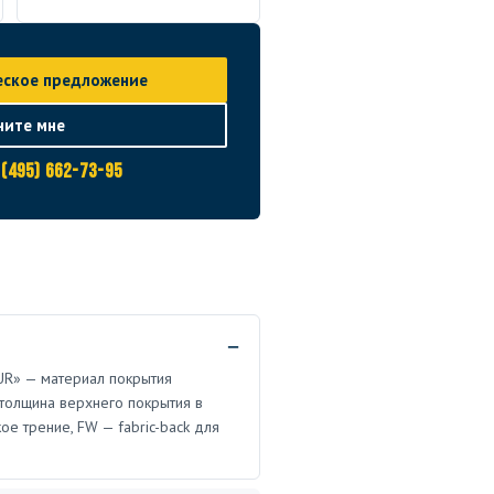
еское предложение
ните мне
 (495) 662-73-95
PUR» — материал покрытия
— толщина верхнего покрытия в
ое трение, FW — fabric-back для