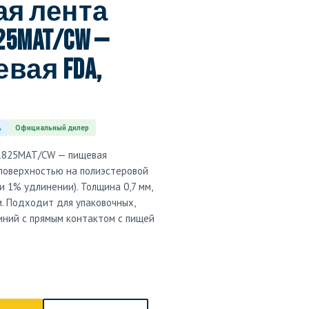
я лента
25MAT/CW —
вая FDA,
A
Официальный дилер
UR825MAT/CW — пищевая
 поверхностью на полиэстеровой
ри 1% удлинении). Толщина 0,7 мм,
. Подходит для упаковочных,
иний с прямым контактом с пищей