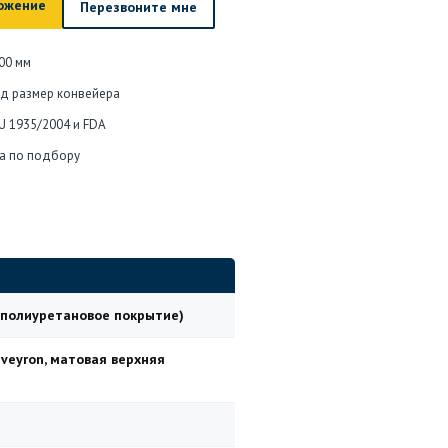
ожение
Перезвоните мне
00 мм
од размер конвейера
U 1935/2004 и FDA
а по подбору
, полиуретановое покрытие)
eyron, матовая верхняя