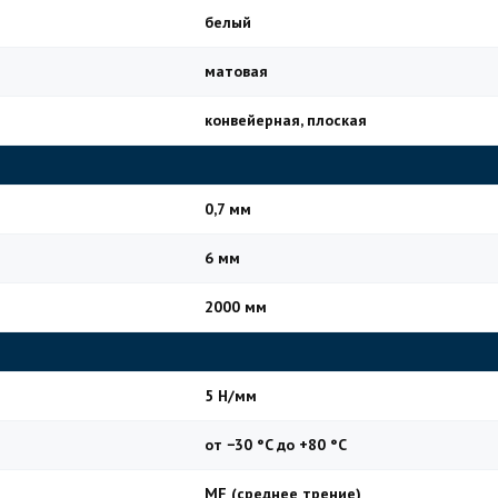
белый
матовая
конвейерная, плоская
0,7 мм
6 мм
2000 мм
5 Н/мм
от −30 °C до +80 °C
MF (среднее трение)