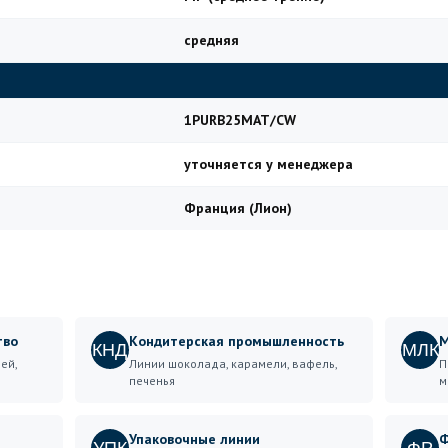
средняя
1PURB25MAT/CW
уточняется у менеджера
Франция (Лион)
тво
Кондитерская промышленность
М
КНД
МЛК
ей,
Линии шоколада, карамели, вафель,
П
печенья
м
Упаковочные линии
Ф