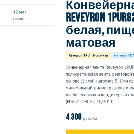
Конвейерна
12 мес.
Reveyron 1PUR8
гарантия
белая, пище
матовая
Reveyron TPU · 1-слойная
матовая FD
Конвейерная лента Reveyron 1P
полиуретановая лента с матовой
основе (1 слой, нагрузка 5 Н/мм п
минимальный диаметр шкива 6 мм
хлебопекарных и кондитерских л
(FDA 21 CFR, EU 10/2011).
4 300
руб./м2