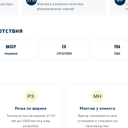
УПК
ФР
вка (при
Фасовка, контроль качества,
С
формирование партий
п
етствия
HACCP
EU
FDA
пищевая
1935/2004
США
РЗ
МН
Резка по ширине
Монтаж у клиента
Точная резка на ширину от 50
Выезд специалиста для
мм до 2000 мм под ваш
установки и стыковки на
конвейер
производстве