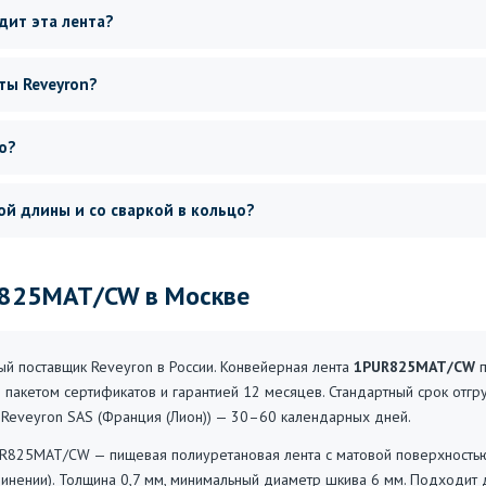
дит эта лента?
ты Reveyron?
ю?
ой длины и со сваркой в кольцо?
R825MAT/CW в Москве
 поставщик Reveyron в России. Конвейерная лента
1PUR825MAT/CW
п
 пакетом сертификатов и гарантией 12 месяцев. Стандартный срок отгр
а Reveyron SAS (Франция (Лион)) — 30–60 календарных дней.
R825MAT/CW — пищевая полиуретановая лента с матовой поверхностью
линении). Толщина 0,7 мм, минимальный диаметр шкива 6 мм. Подходит