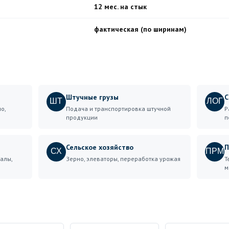
12 мес. на стык
фактическая (по ширинам)
Штучные грузы
С
ШТ
ЛОГ
о,
Подача и транспортировка штучной
Р
продукции
п
е
Сельское хозяйство
П
СХ
ПРМ
алы,
Зерно, элеваторы, переработка урожая
Т
м