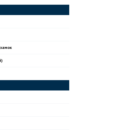
 замок
й)