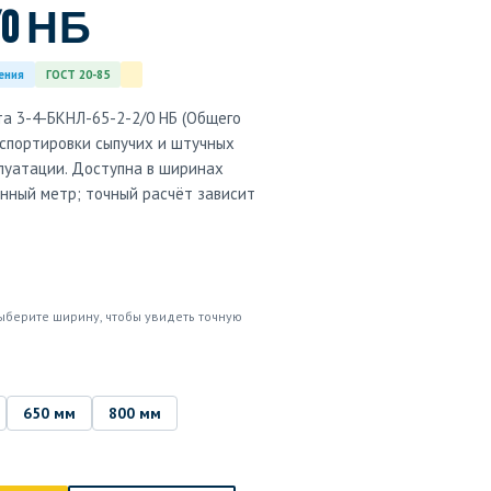
/0 НБ
ения
ГОСТ 20-85
а 3-4-БКНЛ-65-2-2/0 НБ (Общего
нспортировки сыпучих и штучных
плуатации. Доступна в ширинах
онный метр; точный расчёт зависит
ыберите ширину, чтобы увидеть точную
650 мм
800 мм