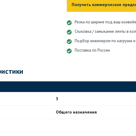
Получить коммерческое предл
Резка по ширине под ваш конвей
Стыковка / замыкание ленты в ко
Подбор инженером по нагрузке и
Поставка по России
ристики
3
Общего назначения