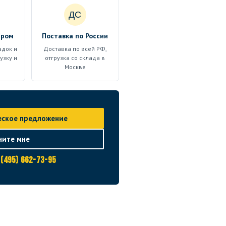
ДС
ером
Поставка по России
адок и
Доставка по всей РФ,
узку и
отгрузка со склада в
Москве
еское предложение
ните мне
 (495) 662-73-95