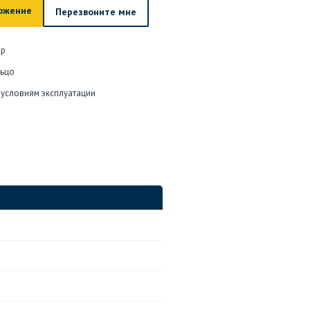
ожение
Перезвоните мне
ер
льцо
 условиям эксплуатации