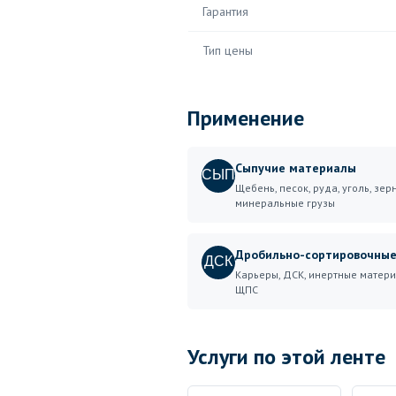
Гарантия
Тип цены
Применение
Сыпучие материалы
СЫП
Щебень, песок, руда, уголь, зерн
минеральные грузы
Дробильно-сортировочны
ДСК
Карьеры, ДСК, инертные матери
ЩПС
Услуги по этой ленте