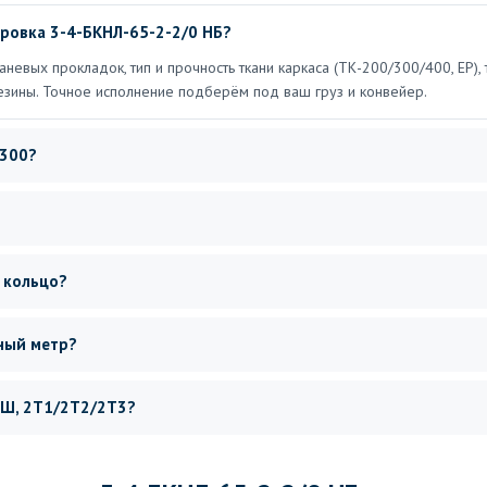
ровка 3-4-БКНЛ-65-2-2/0 НБ?
каневых прокладок, тип и прочность ткани каркаса (ТК-200/300/400, ЕР)
езины. Точное исполнение подберём под ваш груз и конвейер.
-300?
 кольцо?
нный метр?
 2Ш, 2Т1/2Т2/2Т3?