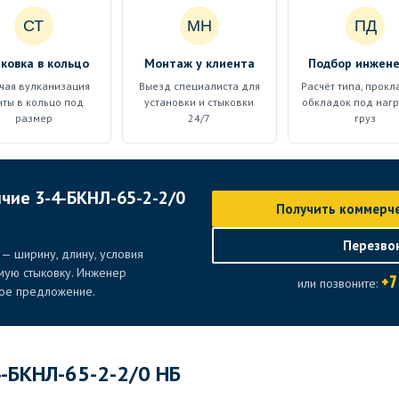
СТ
МН
ПД
ковка в кольцо
Монтаж у клиента
Подбор инжен
чая вулканизация
Выезд специалиста для
Расчёт типа, прокл
нты в кольцо под
установки и стыковки
обкладок под нагр
размер
24/7
груз
ичие 3-4-БКНЛ-65-2-2/0
Получить коммерч
Перезво
— ширину, длину, условия
емую стыковку. Инженер
+7
или позвоните:
кое предложение.
4-БКНЛ-65-2-2/0 НБ