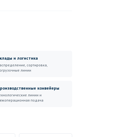
клады и логистика
аспределение, сортировка,
огрузочные линии
роизводственные конвейеры
ехнологические линии и
ежоперационная подача