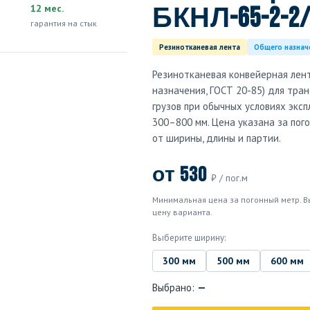
12 мес.
БКНЛ-65-2-2
гарантия на стык
Резинотканевая лента
Общего назнач
Резинотканевая конвейерная лент
назначения, ГОСТ 20-85) для тра
грузов при обычных условиях экс
300–800 мм. Цена указана за пог
от ширины, длины и партии.
от 530
₽ / пог.м
Минимальная цена за погонный метр. В
цену варианта.
Выберите ширину:
300 мм
500 мм
600 мм
Выбрано:
—