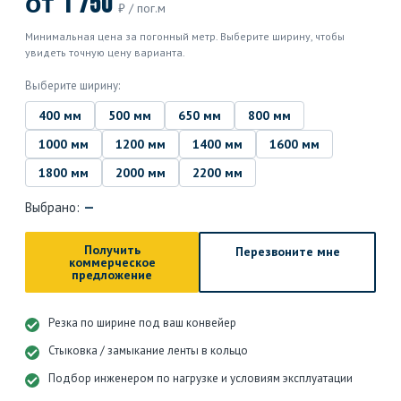
от 1 750
₽ / пог.м
Минимальная цена за погонный метр. Выберите ширину, чтобы
увидеть точную цену варианта.
Выберите ширину:
400 мм
500 мм
650 мм
800 мм
1000 мм
1200 мм
1400 мм
1600 мм
1800 мм
2000 мм
2200 мм
Выбрано:
—
Получить
Перезвоните мне
коммерческое
предложение
Резка по ширине под ваш конвейер
Стыковка / замыкание ленты в кольцо
Подбор инженером по нагрузке и условиям эксплуатации