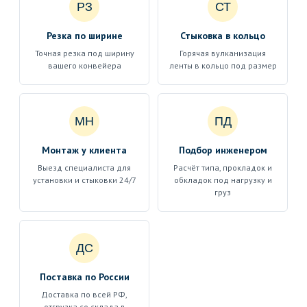
РЗ
СТ
Резка по ширине
Стыковка в кольцо
Точная резка под ширину
Горячая вулканизация
вашего конвейера
ленты в кольцо под размер
МН
ПД
Монтаж у клиента
Подбор инженером
Выезд специалиста для
Расчёт типа, прокладок и
установки и стыковки 24/7
обкладок под нагрузку и
груз
ДС
Поставка по России
Доставка по всей РФ,
отгрузка со склада в