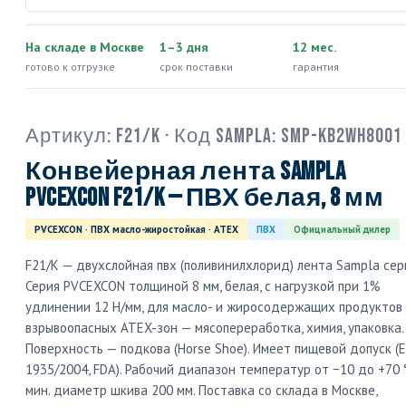
На складе в Москве
1–3 дня
12 мес.
готово к отгрузке
срок поставки
гарантия
Артикул:
F21/K
· Код Sampla:
SMP-KB2WH8001
Конвейерная лента Sampla
PVCEXCON F21/K — ПВХ белая, 8 мм
PVCEXCON · ПВХ масло-жиростойкая · ATEX
ПВХ
Официальный дилер
F21/K — двухслойная пвх (поливинилхлорид) лента Sampla сер
Серия PVCEXCON толщиной 8 мм, белая, с нагрузкой при 1%
удлинении 12 Н/мм, для масло- и жиросодержащих продуктов
взрывоопасных ATEX-зон — мясопереработка, химия, упаковка.
Поверхность — подкова (Horse Shoe). Имеет пищевой допуск (
1935/2004, FDA). Рабочий диапазон температур от −10 до +70 °
мин. диаметр шкива 200 мм. Поставка со склада в Москве,