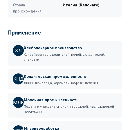
Страна
Италия (Капонаго)
происхождения
Применение
Хлебопекарное производство
ХЛ
Конвейеры тестоделителей, печей, охладителей,
упаковки
Кондитерская промышленность
КНД
Линии шоколада, карамели, вафель, печенья
Молочная промышленность
МЛК
Подача и упаковка сырной, творожной, масложировой
продукции
Мясопереработка