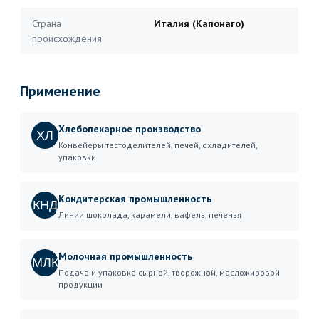
Страна
Италия (Капонаго)
происхождения
Применение
Хлебопекарное производство
ХЛ
Конвейеры тестоделителей, печей, охладителей,
упаковки
Кондитерская промышленность
КНД
Линии шоколада, карамели, вафель, печенья
Молочная промышленность
МЛК
Подача и упаковка сырной, творожной, масложировой
продукции