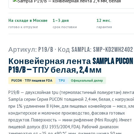
На складе в Москве
1–3 дня
12 мес.
готово к отгрузке
срок поставки
гарантия
Артикул:
P19/B
· Код Sampla:
SMP-KD2WH2402
Конвейерная лента Sampla PUCON
P19/B — ТПУ белая, 2,4 мм
PUCON · ТПУ пищевая FDA
TPU
Официальный дилер
P19/B — двухслойная tpu (термопластичный полиуретан) лент
Sampla серии Серия PUCON толщиной 2,4 мм, белая, с нагрузко
при 1% удлинении 8 Н/мм, для пищевых конвейеров — мясо, хле
кондитерское и молочное производство, фасовка готовых
продуктов. Поверхность — мини рифление (Mini Rough). Имеет
пищевой допуск (EU 1935/2004, FDA). Рабочий диапазон
температур от −25 до +90 °C, мин. диаметр шкива 50 мм.