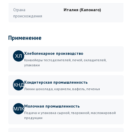
Страна
Италия (Капонаго)
происхождения
Применение
Хлебопекарное производство
ХЛ
Конвейеры тестоделителей, печей, охладителей,
упаковки
Кондитерская промышленность
КНД
Линии шоколада, карамели, вафель, печенья
Молочная промышленность
МЛК
Подача и упаковка сырной, творожной, масложировой
продукции