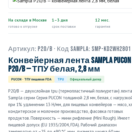
На складе в Москве
1–3 дня
12 мес.
готово к отгрузке
срок поставки
гарантия
Артикул:
P20/B
· Код Sampla:
SMP-KD2WH2801
Конвейерная лента Sampla PUCON
P20/B — ТПУ белая, 2,8 мм
PUCON · ТПУ пищевая FDA
TPU
Официальный дилер
P20/B — двухслойная tpu (термопластичный полиуретан) лент
Sampla серии Серия PUCON толщиной 2,8 мм, белая, с нагрузко
при 1% удлинении 13 Н/мм, для пищевых конвейеров — мясо, хл
кондитерское и молочное производство, фасовка готовых
продуктов. Поверхность — мини рифление (Mini Rough). Имеет
пищевой допуск (EU 1935/2004, FDA). Рабочий диапазон
температур от −25 до +90 °C, мин. диаметр шкива 60 мм.