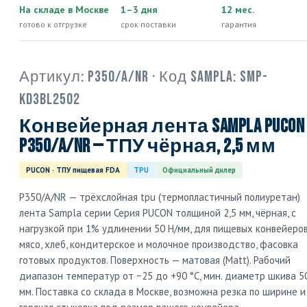
На складе в Москве
1–3 дня
12 мес.
готово к отгрузке
срок поставки
гарантия
Артикул:
P350/A/NR
· Код Sampla:
SMP-
KD3BL2502
Конвейерная лента Sampla PUCON
P350/A/NR — ТПУ чёрная, 2,5 мм
PUCON · ТПУ пищевая FDA
TPU
Официальный дилер
P350/A/NR — трёхслойная tpu (термопластичный полиуретан)
лента Sampla серии Серия PUCON толщиной 2,5 мм, чёрная, с
нагрузкой при 1% удлинении 50 Н/мм, для пищевых конвейеро
мясо, хлеб, кондитерское и молочное производство, фасовка
готовых продуктов. Поверхность — матовая (Matt). Рабочий
диапазон температур от −25 до +90 °C, мин. диаметр шкива 5
мм. Поставка со склада в Москве, возможна резка по ширине и