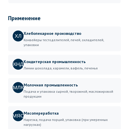
Применение
Хлебопекарное производство
ХЛ
Конвейеры тестоделителей, печей, охладителей,
упаковки
Кондитерская промышленность
КНД
Линии шоколада, карамели, вафель, печенья
Молочная промышленность
МЛК
Подача и упаковка сырной, творожной, масложировой
продукции
Мясопереработка
МЯС
Нарезка, подача порций, упаковка (при умеренных
нагрузках)