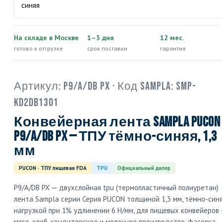
На складе в Москве
1–3 дня
12 мес.
готово к отгрузке
срок поставки
гарантия
Артикул:
P9/A/DB PX
· Код Sampla:
SMP-
KD2DB1301
Конвейерная лента Sampla PUCON
P9/A/DB PX — ТПУ тёмно-синяя, 1,3
мм
PUCON · ТПУ пищевая FDA
TPU
Официальный дилер
P9/A/DB PX — двухслойная tpu (термопластичный полиуретан)
лента Sampla серии Серия PUCON толщиной 1,3 мм, тёмно-синя
нагрузкой при 1% удлинении 6 Н/мм, для пищевых конвейеров
мясо, хлеб, кондитерское и молочное производство, фасовка