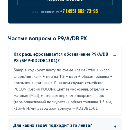
+7 (495) 662-73-95
или позвоните:
Частые вопросы о P9/A/DB PX
Как расшифровывается обозначение P9/A/DB
PX (SMP-KD2DB1301)?
Sampla кодирует ленту по схеме «семейство + число
слоёв/тип ткани + тяга на 1% + цвет + общая толщина +
покрытия + признаки». В нашем случае: семейство
PUCON (Серия PUCON), цвет тёмно-синяя, отделка —
матовая (Matt), материал верхнего покрытия — tpu
(термопластичный полиуретан), общая толщина 1,3 мм,
k1%=6 Н/мм. Заводской артикул — KD2DB1301.
Для каких задач подходит эта лента?