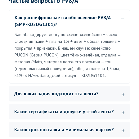
Частые вопросы о PV8/A
Как расшифровывается обозначение PV8/A
(SMP-KD2DG1301)?
Sampla кодирует ленту по схеме «семейство + число
слоёв/тип ткани + тяга на 1% + цвет + общая толщина +
покрытия + признаки». В нашем случае: семейство
PUCON (Серия PUCON), цвет тёмно-зелёная, отделка —
матовая (Matt), материал верхнего покрытия — tpu
(термопластичный полиуретан), общая толщина 1,3 мм,
k1%=8 Н/мм. Заводской артикул — KD2DG1301.
Для каких задач подходит эта лента?
Какие сертификаты и допуски у этой ленты?
Каков срок поставки и минимальная партия?