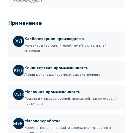
происхождения
Применение
Хлебопекарное производство
ХЛ
Конвейеры тестоделителей, печей, охладителей,
упаковки
Кондитерская промышленность
КНД
Линии шоколада, карамели, вафель, печенья
Молочная промышленность
МЛК
Подача и упаковка сырной, творожной, масложировой
продукции
Мясопереработка
МЯС
Нарезка, подача порций, упаковка (при умеренных
нагрузках)