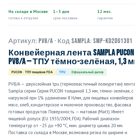
На складе в Москве
1–3 дня
12 мес.
готово к отгрузке
срок поставки
гарантия
Артикул:
PV8/A
· Код Sampla:
SMP-KD2DG1301
Конвейерная лента Sampla PUCON
PV8/A — ТПУ тёмно-зелёная, 1,3 
PUCON · ТПУ пищевая FDA
TPU
Официальный дилер
PV8/A — двухслойная tpu (термопластичный полиуретан) лент
Sampla серии Серия PUCON толщиной 1,3 мм, тёмно-зелёная, с
нагрузкой при 1% удлинении 8 Н/мм, для пищевых конвейеров
мясо, хлеб, кондитерское и молочное производство, фасовка
готовых продуктов. Поверхность — матовая (Matt). Имеет
пищевой допуск (EU 1935/2004, FDA). Рабочий диапазон
температур от −25 до +90 °C, мин. диаметр шкива 20 мм.
Поставка со склада в Москве, возможна резка по ширине и