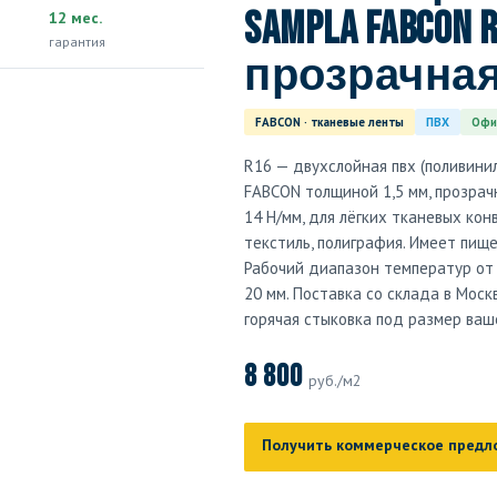
Sampla FABCON
12 мес.
гарантия
прозрачная,
FABCON · тканевые ленты
ПВХ
Офи
R16 — двухслойная пвх (поливини
FABCON толщиной 1,5 мм, прозрач
14 Н/мм, для лёгких тканевых кон
текстиль, полиграфия. Имеет пище
Рабочий диапазон температур от 
20 мм. Поставка со склада в Моск
горячая стыковка под размер ваш
8 800
руб./м2
Получить коммерческое предл