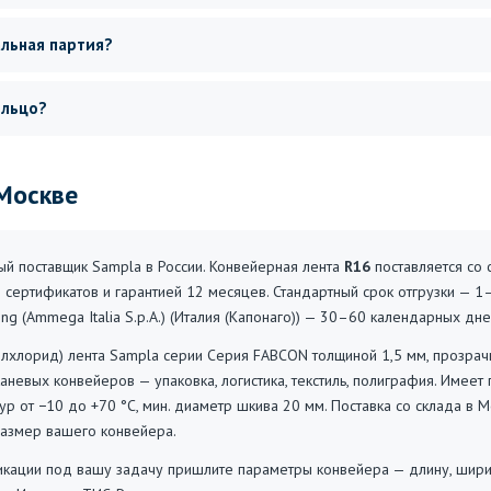
альная партия?
ольцо?
 Москве
 поставщик Sampla в России. Конвейерная лента
R16
поставляется со 
 сертификатов и гарантией 12 месяцев. Стандартный срок отгрузки — 1
ing (Ammega Italia S.p.A.) (Италия (Капонаго)) — 30–60 календарных дне
лхлорид) лента Sampla серии Серия FABCON толщиной 1,5 мм, прозрачн
каневых конвейеров — упаковка, логистика, текстиль, полиграфия. Имеет
ур от −10 до +70 °C, мин. диаметр шкива 20 мм. Поставка со склада в 
размер вашего конвейера.
ации под вашу задачу пришлите параметры конвейера — длину, ширину,