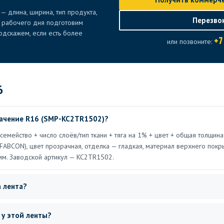
— длина, ширина, тип продукта,
Перезво
е рабочего дня подготовим
дскажем, если есть более
+7
или позвоните:
6
ачение R16 (SMP-KC2TR1502)?
емейство + число слоёв/тип ткани + тяга на 1% + цвет + общая толщина
FABCON), цвет прозрачная, отделка — гладкая, материал верхнего покр
мм. Заводской артикул — KC2TR1502.
 лента?
 у этой ленты?