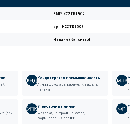
SMP-KC2TR1502
арт. KC2TR1502
Италия (Капонаго)
тво
Кондитерская промышленность
М
КНД
МЛК
ей,
Линии шоколада, карамели, вафель,
П
печенья
м
Упаковочные линии
Ф
УПК
ФР
вка (при
Фасовка, контроль качества,
С
формирование партий
п