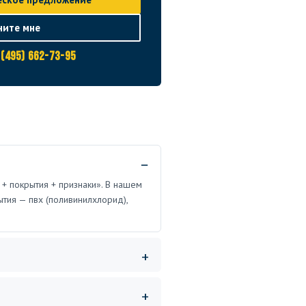
ните мне
 (495) 662-73-95
 + покрытия + признаки». В нашем
ытия — пвх (поливинилхлорид),