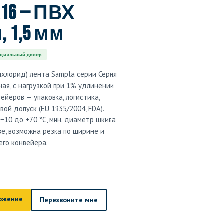
 R16 — ПВХ
 1,5 мм
циальный дилер
лхлорид) лента Sampla серии Серия
ная, с нагрузкой при 1% удлинении
вейеров — упаковка, логистика,
вой допуск (EU 1935/2004, FDA).
−10 до +70 °C, мин. диаметр шкива
ве, возможна резка по ширине и
его конвейера.
ожение
Перезвоните мне