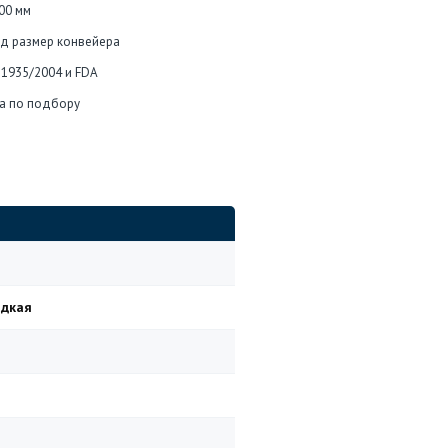
00 мм
од размер конвейера
 1935/2004 и FDA
а по подбору
адкая