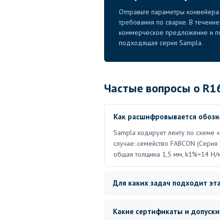
Отправьте параметры конвейера 
требования по сварке. В течени
коммерческое предложение и по
подходящая серия Sampla.
Частые вопросы о R1
Как расшифровывается обозн
Sampla кодирует ленту по схеме «с
случае: семейство FABCON (Серия 
общая толщина 1,5 мм, k1%=14 Н/
Для каких задач подходит эта
Какие сертификаты и допуски