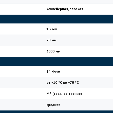
конвейерная, плоская
1,5 мм
20 мм
3000 мм
14 Н/мм
от −10 °C до +70 °C
MF (среднее трение)
средняя