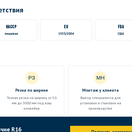
етствия
HACCP
EU
FDA
пищевая
1935/2004
США
РЗ
МН
Резка по ширине
Монтаж у клиента
Точная резка на ширину от 50
Выезд специалиста для
мм до 3000 мм под ваш
установки и стыковки на
конвейер
производстве
ичие R16
Получить коммерч