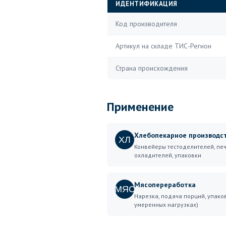
ИДЕНТИФИКАЦИЯ
Код производителя
Артикул на складе ТИС-Регион
Страна происхождения
Применение
Хлебопекарное производс
ХЛ
Конвейеры тестоделителей, печ
охладителей, упаковки
Мясопереработка
МЯС
Нарезка, подача порций, упако
умеренных нагрузках)