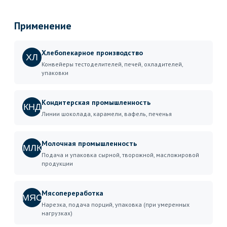
Применение
Хлебопекарное производство
ХЛ
Конвейеры тестоделителей, печей, охладителей,
упаковки
Кондитерская промышленность
КНД
Линии шоколада, карамели, вафель, печенья
Молочная промышленность
МЛК
Подача и упаковка сырной, творожной, масложировой
продукции
Мясопереработка
МЯС
Нарезка, подача порций, упаковка (при умеренных
нагрузках)