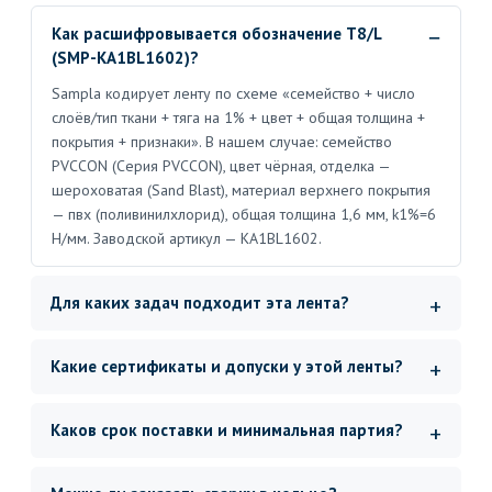
Как расшифровывается обозначение T8/L
(SMP-KA1BL1602)?
Sampla кодирует ленту по схеме «семейство + число
слоёв/тип ткани + тяга на 1% + цвет + общая толщина +
покрытия + признаки». В нашем случае: семейство
PVCCON (Серия PVCCON), цвет чёрная, отделка —
шероховатая (Sand Blast), материал верхнего покрытия
— пвх (поливинилхлорид), общая толщина 1,6 мм, k1%=6
Н/мм. Заводской артикул — KA1BL1602.
Для каких задач подходит эта лента?
Какие сертификаты и допуски у этой ленты?
Каков срок поставки и минимальная партия?