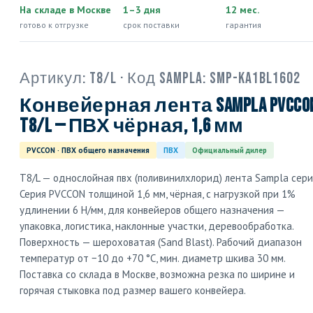
На складе в Москве
1–3 дня
12 мес.
готово к отгрузке
срок поставки
гарантия
Артикул:
T8/L
· Код Sampla:
SMP-KA1BL1602
Конвейерная лента Sampla PVCCO
T8/L — ПВХ чёрная, 1,6 мм
PVCCON · ПВХ общего назначения
ПВХ
Официальный дилер
T8/L — однослойная пвх (поливинилхлорид) лента Sampla сер
Серия PVCCON толщиной 1,6 мм, чёрная, с нагрузкой при 1%
удлинении 6 Н/мм, для конвейеров общего назначения —
упаковка, логистика, наклонные участки, деревообработка.
Поверхность — шероховатая (Sand Blast). Рабочий диапазон
температур от −10 до +70 °C, мин. диаметр шкива 30 мм.
Поставка со склада в Москве, возможна резка по ширине и
горячая стыковка под размер вашего конвейера.