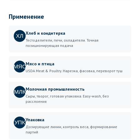
Применение
Хлеб и кондитерка
ХЛ
Тестоделители, печи, охладители. Точная
позиционирующая подача
Мясо и птица
МЯС
USDA Meat & Poultry. Нарезка, фасовка, переворот туш
Молочная промышленность
МЛК
Сыры, творог, готовая упаковка. Easy-wash, без
расслоения
Упаковка
УПК
Дозирующие линии, контроль веса, формирование
партий