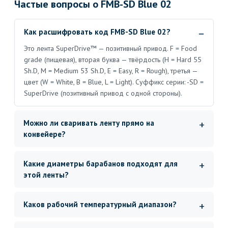
Частые вопросы о FMB-SD Blue 02
Как расшифровать код FMB-SD Blue 02?
Это лента SuperDrive™ — позитивный привод. F = Food
grade (пищевая), вторая буква — твёрдость (H = Hard 55
Sh.D, M = Medium 53 Sh.D, E = Easy, R = Rough), третья —
цвет (W = White, B = Blue, L = Light). Суффикс серии: -SD =
SuperDrive (позитивный привод с одной стороны).
Можно ли сваривать ленту прямо на
конвейере?
Какие диаметры барабанов подходят для
этой ленты?
Каков рабочий температурный диапазон?