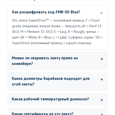
Как расшифровать код FMB-SD Blue?
Это лента SuperDrive™ — позитивный привод. F = Food
grade (пищевая), вторая буква — твёрдость (H = Hard 55
Sh.D, M = Medium 53 Sh.D, E = Easy, R = Rough), третья —
цвет (W = White, B = Blue, L = Light). Суффикс серии: -SD =
SuperDrive (позитивный привод с одной стороны).
Можно ли сваривать ленту прямо на
конвейере?
Какие диаметры барабанов подходят для
этой ленты?
Каков рабочий температурный диапазон?
Какие сертификаты на эту ленту?