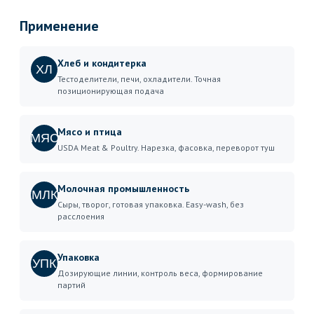
Применение
Хлеб и кондитерка
ХЛ
Тестоделители, печи, охладители. Точная
позиционирующая подача
Мясо и птица
МЯС
USDA Meat & Poultry. Нарезка, фасовка, переворот туш
Молочная промышленность
МЛК
Сыры, творог, готовая упаковка. Easy-wash, без
расслоения
Упаковка
УПК
Дозирующие линии, контроль веса, формирование
партий