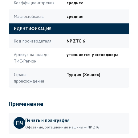
Коэффициент трения
среднее
Маслостойкость
средняя
ИДЕНТИФИКАЦИЯ
Код производителя
NP ZTG 6
Артикул на складе
уточняется у менеджера
ТИС-Регион
Страна
Турция (Хендек)
происхождения
Применение
Печать и полиграфия
ПЧ
Офсетные, ротационные машины — NP ZTG