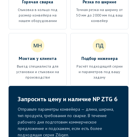
Горячая сварка
Резка по ширине
Стыковка в кольцо под
Точная резка на ширину от
размер конвейера на
50 мм до 2000 мм под ваш
нашем оборудовании
конвейер
МН
ПД
Монтаж у клиента
Подбор инженера
Выезд специалиста для
Расчёт подходящей серии
установки и стыковки на
и параметров под вашу
производстве
задачу
Запросить цену и наличие NP ZTG 6
Отправьте параметры конвейера — длина, ширина,
тип продукта, требования по сварке. В течение
рабочего дня подготовим коммерческое
предложение и подскажем, если есть более
подходящая серия Ziligen.