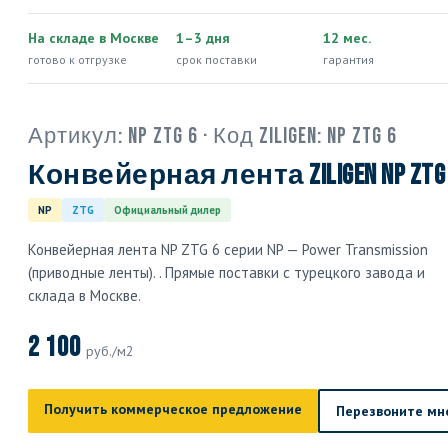
На складе в Москве
1–3 дня
12 мес.
готово к отгрузке
срок поставки
гарантия
Артикул:
NP ZTG 6
· Код Ziligen:
NP ZTG 6
Конвейерная лента Ziligen NP ZTG
NP
ZTG
Официальный дилер
Конвейерная лента NP ZTG 6 серии NP — Power Transmission
(приводные ленты). . Прямые поставки с турецкого завода и
склада в Москве.
2 100
руб./м2
Получить коммерческое предложение
Перезвоните мн