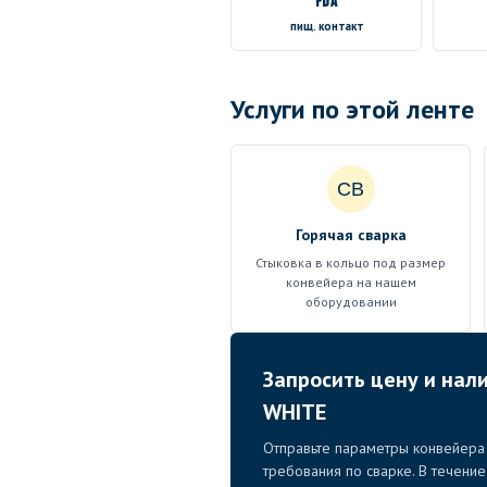
FDA
пищ. контакт
Услуги по этой ленте
СВ
Горячая сварка
Стыковка в кольцо под размер
конвейера на нашем
оборудовании
Запросить цену и нали
WHITE
Отправьте параметры конвейера 
требования по сварке. В течени