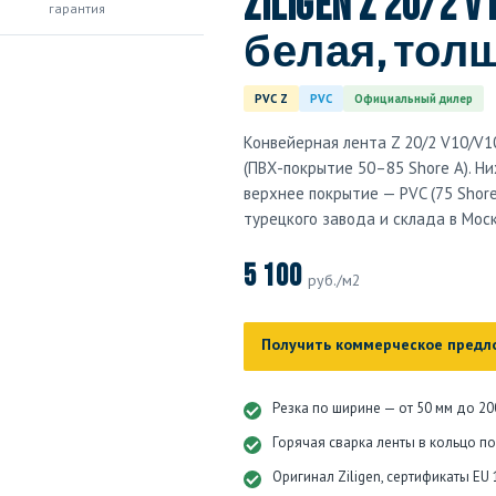
Ziligen Z 20/2 
гарантия
белая, тол
PVC Z
PVC
Официальный дилер
Конвейерная лента Z 20/2 V10/V1
(ПВХ-покрытие 50–85 Shore A). Ни
верхнее покрытие — PVC (75 Shore
турецкого завода и склада в Моск
5 100
руб./м2
Получить коммерческое предл
Резка по ширине — от 50 мм до 20
Горячая сварка ленты в кольцо п
Оригинал Ziligen, сертификаты EU