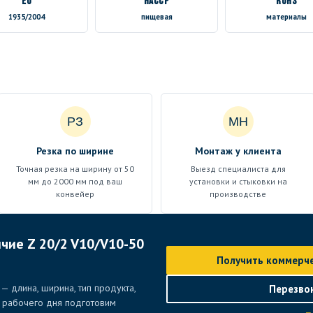
EU
HACCP
RoHS
1935/2004
пищевая
материалы
РЗ
МН
Резка по ширине
Монтаж у клиента
Точная резка на ширину от 50
Выезд специалиста для
мм до 2000 мм под ваш
установки и стыковки на
конвейер
производстве
чие Z 20/2 V10/V10-50
Получить коммерч
— длина, ширина, тип продукта,
Перезво
е рабочего дня подготовим