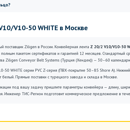
льцо?
2 V10/V10-50 WHITE в Москве
 поставщик Ziligen в России. Конвейерная лента
Z 20/2 V10/V10-50 
 полным пакетом сертификатов и гарантией 12 месяцев. Стандартный с
тва Ziligen Conveyor Belt Systems (Турция (Хендек)) — 30–60 календар
10-50 WHITE серии PVC Z-серия (ПВХ-покрытие 50–85 Shore A). Нижний
т белый. Прямые поставки с турецкого завода и склада в Москве.
ации под вашу задачу пришлите параметры конвейера — длину, ширину,
ия. Инженер ТИС-Регион подготовит коммерческое предложение в тече