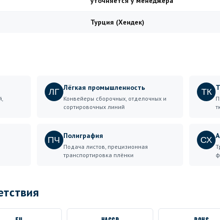
уточняется у менеджера
Турция (Хендек)
Лёгкая промышленность
Т
ЛГ
ТК
,
Конвейеры сборочных, отделочных и
П
сортировочных линий
т
Полиграфия
А
ПЧ
СХ
Подача листов, прецизионная
Т
транспортировка плёнки
ф
етствия