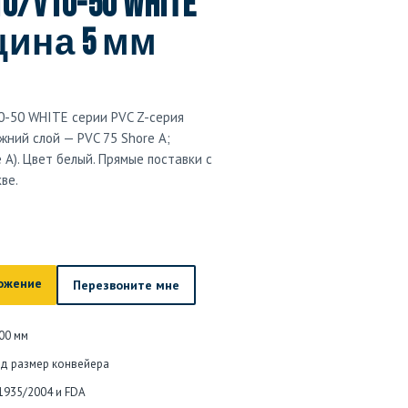
V10/V10-50 WHITE
щина 5 мм
0-50 WHITE серии PVC Z-серия
жний слой — PVC 75 Shore A;
 A). Цвет белый. Прямые поставки с
ве.
ожение
Перезвоните мне
00 мм
од размер конвейера
 1935/2004 и FDA