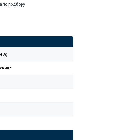
а по подбору
e A)
екинг