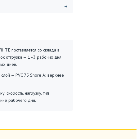
WHITE
поставляется со склада в
рок отгрузки — 1–3 рабочих дня
ных дней.
 слой — PVC 75 Shore A; верхнее
 скорость, нагрузку, тип
ние рабочего дня.