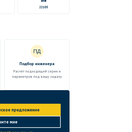
DIN
22103
ПД
Подбор инженера
Расчёт подходящей серии и
параметров под вашу задачу
еское предложение
ните мне