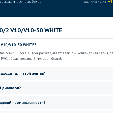
+7
дскажем, если есть более
или позвоните:
20/2 V10/V10-50 WHITE
 V10/V10-50 WHITE?
ие 50–85 Shore A). Код раскладывается так: Z — конвейерная серия, ра
— PVC, общая толщина 5 мм, цвет: белый.
одходят для этой ленты?
й диапазон?
пищевой промышленности?