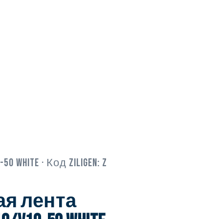
-50 WHITE
· Код Ziligen:
Z
я лента