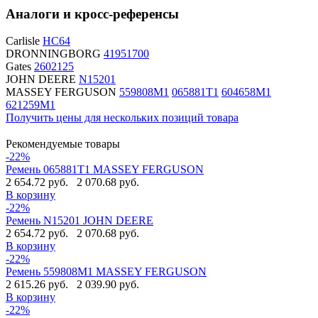
Аналоги и кросс-референсы
Carlisle
HC64
DRONNINGBORG
41951700
Gates
2602125
JOHN DEERE
N15201
MASSEY FERGUSON
559808M1
065881T1
604658M1
621259M1
Получить цены для нескольких позиций товара
Рекомендуемые товары
-22%
Ремень 065881T1 MASSEY FERGUSON
2 654.72 руб.
2 070.68 руб.
В корзину
-22%
Ремень N15201 JOHN DEERE
2 654.72 руб.
2 070.68 руб.
В корзину
-22%
Ремень 559808M1 MASSEY FERGUSON
2 615.26 руб.
2 039.90 руб.
В корзину
-22%