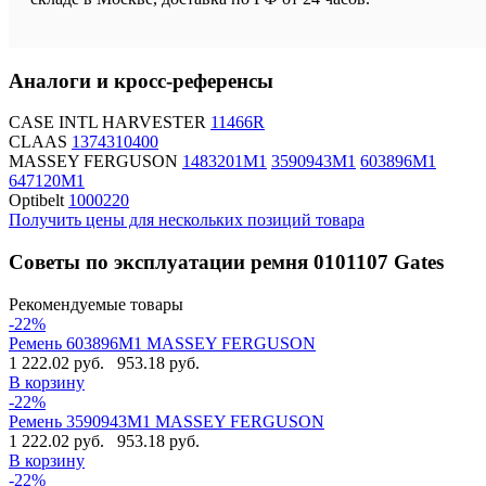
Аналоги и кросс-референсы
CASE INTL HARVESTER
11466R
CLAAS
1374310400
MASSEY FERGUSON
1483201M1
3590943M1
603896M1
647120M1
Optibelt
1000220
Получить цены для нескольких позиций товара
Советы по эксплуатации ремня 0101107 Gates
Рекомендуемые товары
-22%
Ремень 603896M1 MASSEY FERGUSON
1 222.02 руб.
953.18 руб.
В корзину
-22%
Ремень 3590943M1 MASSEY FERGUSON
1 222.02 руб.
953.18 руб.
В корзину
-22%