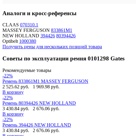
Аналоги и кросс-референсы
CLAAS
070310.1
MASSEY FERGUSON
833861M1
NEW HOLLAND
394426
80394426
Optibelt
1000380
Получить цены для нескольких позиций товара
Советы по эксплуатации ремня 0101298 Gates
Рекомендуемые товары
-22%
Ремень 833861M1 MASSEY FERGUSON
2 525.62 руб.
1 969.98 руб.
В корзину
-22%
Ремень 80394426 NEW HOLLAND
3 430.84 руб.
2 676.06 руб.
В корзину
-22%
Ремень 394426 NEW HOLLAND
3 430.84 руб.
2 676.06 руб.
В корзину