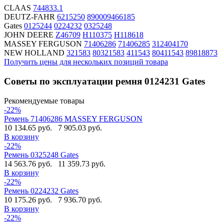
CLAAS
744833.1
DEUTZ-FAHR
6215250
890009466185
Gates
0125244
0224232
0325248
JOHN DEERE
Z46709
H110375
H118618
MASSEY FERGUSON
71406286
71406285
312404170
NEW HOLLAND
321583
80321583
411543
80411543
89818873
Получить цены для нескольких позиций товара
Советы по эксплуатации ремня 0124231 Gates
Рекомендуемые товары
-22%
Ремень 71406286 MASSEY FERGUSON
10 134.65 руб.
7 905.03 руб.
В корзину
-22%
Ремень 0325248 Gates
14 563.76 руб.
11 359.73 руб.
В корзину
-22%
Ремень 0224232 Gates
10 175.26 руб.
7 936.70 руб.
В корзину
-22%