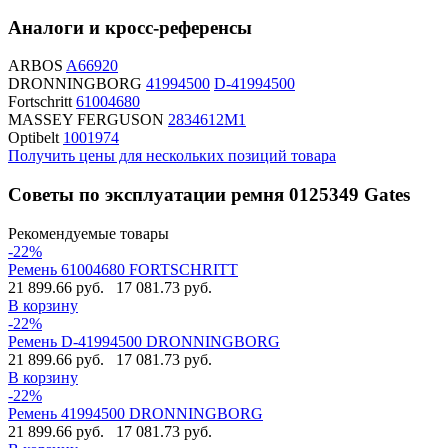
Аналоги и кросс-референсы
ARBOS
A66920
DRONNINGBORG
41994500
D-41994500
Fortschritt
61004680
MASSEY FERGUSON
2834612M1
Optibelt
1001974
Получить цены для нескольких позиций товара
Советы по эксплуатации ремня 0125349 Gates
Рекомендуемые товары
-22%
Ремень 61004680 FORTSCHRITT
21 899.66 руб.
17 081.73 руб.
В корзину
-22%
Ремень D-41994500 DRONNINGBORG
21 899.66 руб.
17 081.73 руб.
В корзину
-22%
Ремень 41994500 DRONNINGBORG
21 899.66 руб.
17 081.73 руб.