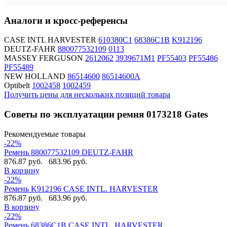
Аналоги и кросс-референсы
CASE INTL HARVESTER
610380C1
68386C1B
K912196
DEUTZ-FAHR
880077532109
0113
MASSEY FERGUSON
2612062
3939671M1
PF55403
PF55486
PF55489
NEW HOLLAND
86514600
86514600A
Optibelt
1002458
1002459
Получить цены для нескольких позиций товара
Советы по эксплуатации ремня 0173218 Gates
Рекомендуемые товары
-22%
Ремень 880077532109 DEUTZ-FAHR
876.87 руб.
683.96 руб.
В корзину
-22%
Ремень K912196 CASE INTL. HARVESTER
876.87 руб.
683.96 руб.
В корзину
-22%
Ремень 68386C1B CASE INTL. HARVESTER