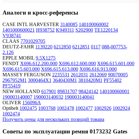
Аналоги и кросс-референсы
CASE INTL HARVESTER
3140085
140100060002
1401000600021
H938752
K949311
S202900
TE1220134
V938741
CLAAS
7701029705
DEUTZ-FAHR
1139220
6212850
6212851
0117
088-007753-
2.126
EPPLE MOBIL
9.5X1275
FENDT
X696.612.200.000
X696.612.600.000
X696.615.601.000
X696.615.603.000
X696.615.613.000
X696.616.913.000
MASSEY FERGUSON
2235531
2612031
2612069
90070005
2967952M1
3000464X1
3640430M1
3810420M1
PF55402
PF55419
NEW HOLLAND
617901
89831707
98424142
140100060001
190003140007
190003140032
190003140041
OLIVER
156096A
Optibelt
1002475
1003768
1002478
1002477
1002926
1002924
1002474
Получить цены для нескольких позиций товара
Советы по эксплуатации ремня 0173232 Gates