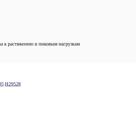
ва к растяжению и пиковым нагрузкам
05
H29528