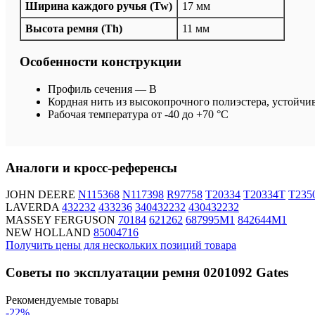
Ширина каждого ручья (Tw)
17 мм
Высота ремня (Th)
11 мм
Особенности конструкции
Профиль сечения — B
Кордная нить из высокопрочного полиэстера, устойчи
Рабочая температура от -40 до +70 °C
Аналоги и кросс-референсы
JOHN DEERE
N115368
N117398
R97758
T20334
T20334T
T235
LAVERDA
432232
433236
340432232
430432232
MASSEY FERGUSON
70184
621262
687995M1
842644M1
NEW HOLLAND
85004716
Получить цены для нескольких позиций товара
Советы по эксплуатации ремня 0201092 Gates
Рекомендуемые товары
-22%