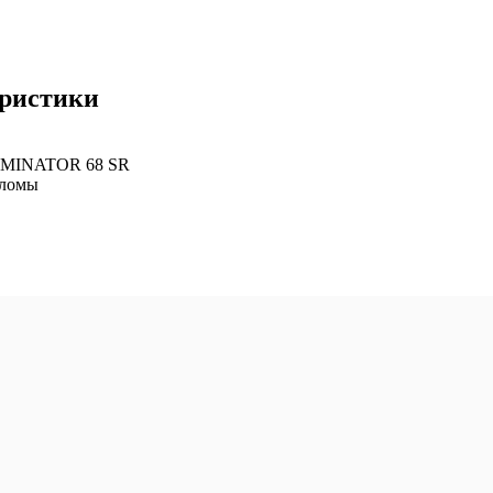
еристики
OMINATOR 68 SR
оломы