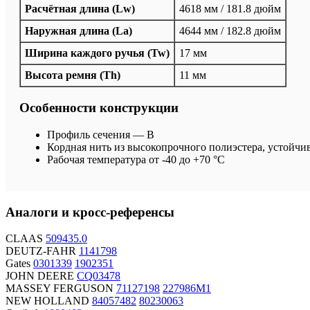
Расчётная длина (Lw)
4618 мм / 181.8 дюйм
Наружная длина (La)
4644 мм / 182.8 дюйм
Ширина каждого ручья (Tw)
17 мм
Высота ремня (Th)
11 мм
Особенности конструкции
Профиль сечения — B
Кордная нить из высокопрочного полиэстера, устойчи
Рабочая температура от -40 до +70 °C
Аналоги и кросс-референсы
CLAAS
509435.0
DEUTZ-FAHR
1141798
Gates
0301339
1902351
JOHN DEERE
CQ03478
MASSEY FERGUSON
71127198
227986M1
NEW HOLLAND
84057482
80230063