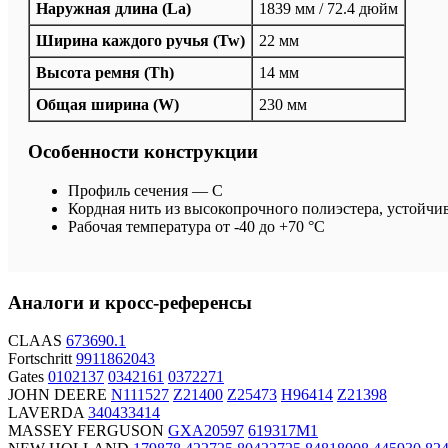
Наружная длина (La)
1839 мм / 72.4 дюйм
Ширина каждого ручья (Tw)
22 мм
Высота ремня (Th)
14 мм
Общая ширина (W)
230 мм
Особенности конструкции
Профиль сечения — C
Кордная нить из высокопрочного полиэстера, устойчи
Рабочая температура от -40 до +70 °C
Аналоги и кросс-референсы
CLAAS
673690.1
Fortschritt
9911862043
Gates
0102137
0342161
0372271
JOHN DEERE
N111527
Z21400
Z25473
H96414
Z21398
LAVERDA
340433414
MASSEY FERGUSON
GXA20597
619317M1