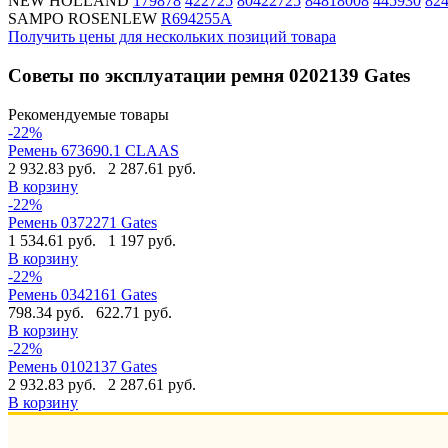
NEW HOLLAND
179878
422725
80422725
84818008
445930
82
SAMPO ROSENLEW
R694255A
Получить цены для нескольких позиций товара
Советы по эксплуатации ремня 0202139 Gates
Рекомендуемые товары
-22%
Ремень 673690.1 CLAAS
2 932.83 руб.
2 287.61 руб.
В корзину
-22%
Ремень 0372271 Gates
1 534.61 руб.
1 197 руб.
В корзину
-22%
Ремень 0342161 Gates
798.34 руб.
622.71 руб.
В корзину
-22%
Ремень 0102137 Gates
2 932.83 руб.
2 287.61 руб.
В корзину