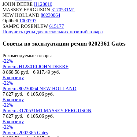
JOHN DEERE
H128010
MASSEY FERGUSON
3170531M1
NEW HOLLAND
80230064
Optibelt
1000797
SAMPO ROSENLEW
615177
Получить цены для нескольких позиций товара
Советы по эксплуатации ремня 0202361 Gates
Рекомендуемые товары
-22%
Ремень H128010 JOHN DEERE
8 868.58 руб.
6 917.49 руб.
В корзину
-22%
Ремень 80230064 NEW HOLLAND
7 827 руб.
6 105.06 руб.
В корзину
-22%
Ремень 3170531M1 MASSEY FERGUSON
7 827 руб.
6 105.06 руб.
В корзину
-22%
Ремень 2002365 Gates