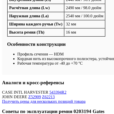
Расчётная длина (Lw)
2490 мм / 98.0 дюйм
Наружная длина (La)
2540 мм / 100.0 дюйм
Ширина каждого ручья (Tw)
32 мм
Высота ремня (Th)
16 мм
Особенности конструкции
Профиль сечения — HDM
Кордная нить из высокопрочного полиэстера, устойчи
Рабочая температура от -40 до +70 °C
Аналоги и кросс-референсы
CASE INTL HARVESTER
543394R2
JOHN DEERE
Z52909
Z62213
Получить цены для нескольких позиций товара
Советы по эксплуатации ремня 0203194 Gates