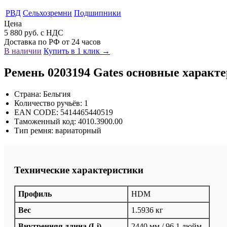
РВД
Сельхозремни
Подшипники
Цена
5 880 руб. с НДС
Доставка по РФ от 24 часов
В наличии
Купить в 1 клик →
Ремень 0203194 Gates основные характ
Страна: Бельгия
Количество ручьёв: 1
EAN CODE: 5414465440519
Таможенный код: 4010.3900.00
Тип ремня: вариаторный
Технические характеристики
Профиль
HDM
Вес
1.5936 кг
Внутренняя длина (Li)
2440 мм / 96.1 дюйм