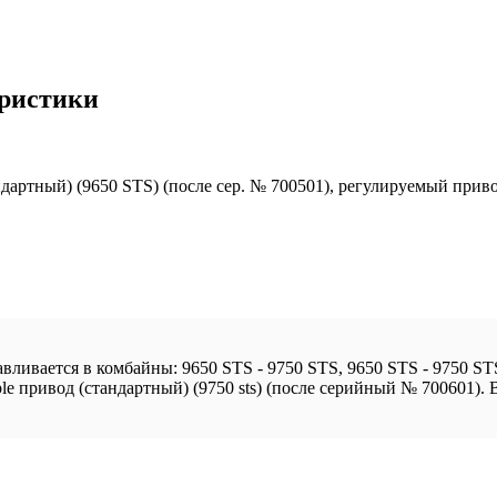
еристики
ртный) (9650 STS) (после сер. № 700501), регулируемый приво
авливается в комбайны: 9650 STS - 9750 STS, 9650 STS - 9750 ST
ble привод (стандартный) (9750 sts) (после серийный № 700601). 