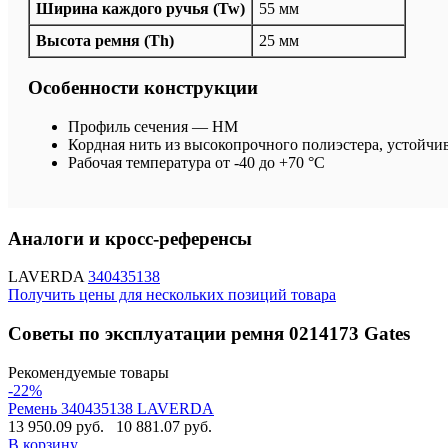
Ширина каждого ручья (Tw)
55 мм
Высота ремня (Th)
25 мм
Особенности конструкции
Профиль сечения — HM
Кордная нить из высокопрочного полиэстера, устойчи
Рабочая температура от -40 до +70 °C
Аналоги и кросс-референсы
LAVERDA
340435138
Получить цены для нескольких позиций товара
Советы по эксплуатации ремня 0214173 Gates
Рекомендуемые товары
-22%
Ремень 340435138 LAVERDA
13 950.09 руб.
10 881.07 руб.
В корзину