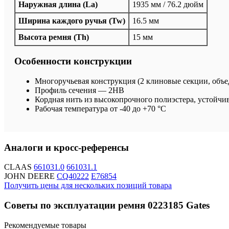
Наружная длина (La)
1935 мм / 76.2 дюйм
Ширина каждого ручья (Tw)
16.5 мм
Высота ремня (Th)
15 мм
Особенности конструкции
Многоручьевая конструкция (2 клиновые секции, об
Профиль сечения — 2HB
Кордная нить из высокопрочного полиэстера, устойчи
Рабочая температура от -40 до +70 °C
Аналоги и кросс-референсы
CLAAS
661031.0
661031.1
JOHN DEERE
CQ40222
E76854
Получить цены для нескольких позиций товара
Советы по эксплуатации ремня 0223185 Gates
Рекомендуемые товары