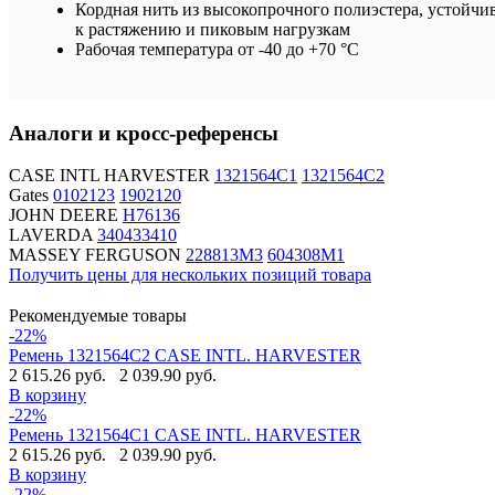
Кордная нить из высокопрочного полиэстера, устойчи
к растяжению и пиковым нагрузкам
Рабочая температура от -40 до +70 °C
Аналоги и кросс-референсы
CASE INTL HARVESTER
1321564C1
1321564C2
Gates
0102123
1902120
JOHN DEERE
H76136
LAVERDA
340433410
MASSEY FERGUSON
228813M3
604308M1
Получить цены для нескольких позиций товара
Рекомендуемые товары
-22%
Ремень 1321564C2 CASE INTL. HARVESTER
2 615.26 руб.
2 039.90 руб.
В корзину
-22%
Ремень 1321564C1 CASE INTL. HARVESTER
2 615.26 руб.
2 039.90 руб.
В корзину
-22%