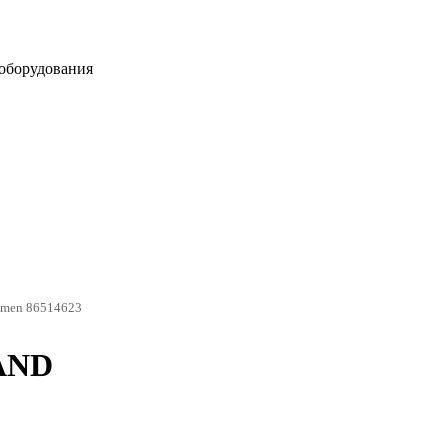
оборудования
men 86514623
AND