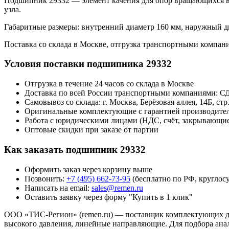
Подшипник 29332 — элемент качения для опор вращающихся ва
узла.
Габаритные размеры: внутренний диаметр 160 мм, наружный ди
Поставка со склада в Москве, отгрузка транспортными компан
Условия поставки подшипника 29332
Отгрузка в течение 24 часов со склада в Москве
Доставка по всей России транспортными компаниями: 
Самовывоз со склада: г. Москва, Берёзовая аллея, 14Б, стр.
Оригинальные комплектующие с гарантией производител
Работа с юридическими лицами (НДС, счёт, закрывающи
Оптовые скидки при заказе от партии
Как заказать подшипник 29332
Оформить заказ через корзину выше
Позвонить:
+7 (495) 662-73-95
(бесплатно по РФ, круглос
Написать на email:
sales@remen.ru
Оставить заявку через форму "Купить в 1 клик"
ООО «ТИС-Регион» (remen.ru) — поставщик комплектующих для
высокого давления, линейные направляющие. Для подбора ана