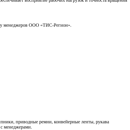
еспечивает восприятие рабочих нагрузок и точность вращения
те у менеджеров ООО «ТИС-Регион».
пники, приводные ремни, конвейерные ленты, рукава
 с менеджерами.