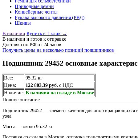
Ремни для сельхозтехники
Приводные ремни
Конвейерные ленты
Рукава высокого давления (РВД)
Шкивы
В наличии
Купить в 1 клик →
В наличии
и готов к отправке
Доставка по РФ от 24 часов
Получить цены на несколько позиций подшипников
Подшипник 29452 основные характерис
Вес:
95,32 кг
Цена:
122 803,39 руб.
с НДС
Наличие:
В наличии на складе в Москве
Полное описание
Подшипник 29452 — элемент качения для опор вращающихся ва
узла.
Масса — около 95.32 кг.
Поставка со склада в Москве, отгрузка транспортными компан