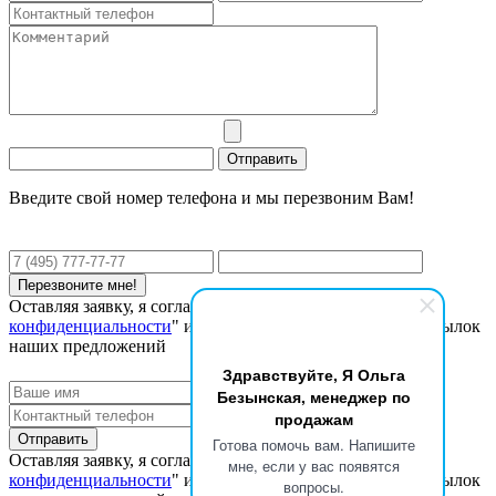
Введите свой номер телефона и мы перезвоним Вам!
Оставляя заявку, я соглашаюсь с "
Политикой
конфиденциальности
" и даю согласие на получение рассылок
наших предложений
Здравствуйте, Я Ольга
Безынская, менеджер по
продажам
Готова помочь вам. Напишите
Оставляя заявку, я соглашаюсь с "
Политикой
мне, если у вас появятся
конфиденциальности
" и даю согласие на получение рассылок
вопросы.