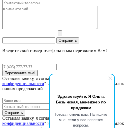
Введите свой номер телефона и мы перезвоним Вам!
Оставляя заявку, я соглашаюсь с "
Политикой
конфиденциальности
" и даю согласие на получение рассылок
наших предложений
Здравствуйте, Я Ольга
Безынская, менеджер по
продажам
Готова помочь вам. Напишите
Оставляя заявку, я соглашаюсь с "
Политикой
мне, если у вас появятся
конфиденциальности
" и даю согласие на получение рассылок
вопросы.