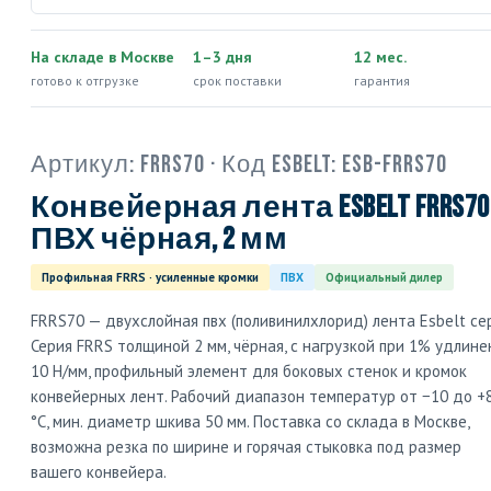
На складе в Москве
1–3 дня
12 мес.
готово к отгрузке
срок поставки
гарантия
Артикул:
FRRS70
· Код Esbelt:
ESB-FRRS70
Конвейерная лента Esbelt FRRS70
ПВХ чёрная, 2 мм
Профильная FRRS · усиленные кромки
ПВХ
Официальный дилер
FRRS70 — двухслойная пвх (поливинилхлорид) лента Esbelt се
Серия FRRS толщиной 2 мм, чёрная, с нагрузкой при 1% удлине
10 Н/мм, профильный элемент для боковых стенок и кромок
конвейерных лент. Рабочий диапазон температур от −10 до +
°C, мин. диаметр шкива 50 мм. Поставка со склада в Москве,
возможна резка по ширине и горячая стыковка под размер
вашего конвейера.