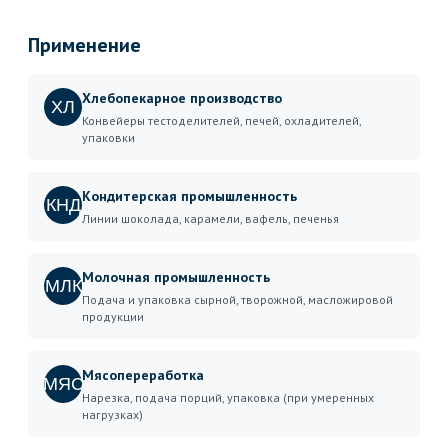
Применение
Хлебопекарное производство
ХЛ
Конвейеры тестоделителей, печей, охладителей,
упаковки
Кондитерская промышленность
КНД
Линии шоколада, карамели, вафель, печенья
Молочная промышленность
МЛК
Подача и упаковка сырной, творожной, масложировой
продукции
Мясопереработка
МЯС
Нарезка, подача порций, упаковка (при умеренных
нагрузках)