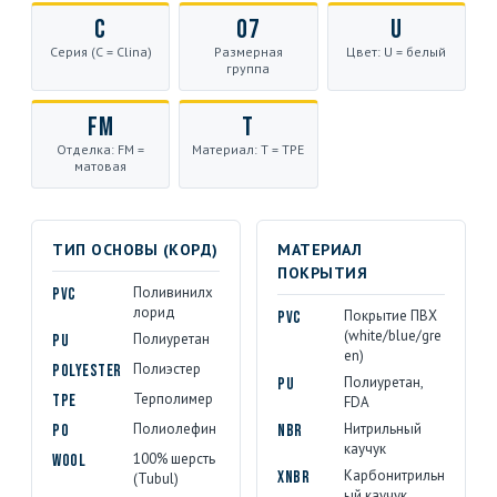
C
07
U
Серия (C = Clina)
Размерная
Цвет: U = белый
группа
FM
T
Отделка: FM =
Материал: T = TPE
матовая
ТИП ОСНОВЫ (КОРД)
МАТЕРИАЛ
ПОКРЫТИЯ
Поливинилх
PVC
лорид
Покрытие ПВХ
PVC
(white/blue/gre
Полиуретан
PU
en)
Полиэстер
Polyester
Полиуретан,
PU
Терполимер
TPE
FDA
Полиолефин
Нитрильный
PO
NBR
каучук
100% шерсть
Wool
Карбонитрильн
XNBR
(Tubul)
ый каучук