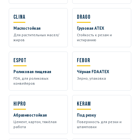
Clina
Drago
Маслостойкая
Грузовая ATEX
Для растительных масел/
Стойкость к резам и
жиров
истиранию
Espot
Febor
Роликовая пищевая
Чёрная FDA ATEX
FDA, для роликовых
Зерно, упаковка
конвейеров
Hipro
Keram
Абразивостойкая
Под резку
Цемент, картон, тяжёлая
Поверхность для резки и
работа
штамповки