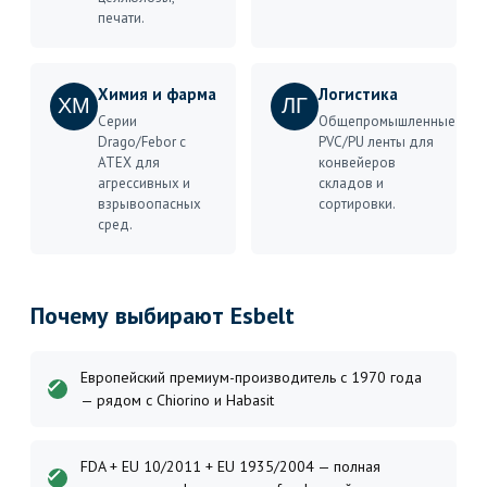
печати.
Химия и фарма
Логистика
ХМ
ЛГ
Серии
Общепромышленные
Drago/Febor с
PVC/PU ленты для
ATEX для
конвейеров
агрессивных и
складов и
взрывоопасных
сортировки.
сред.
Почему выбирают Esbelt
Европейский премиум-производитель с 1970 года
— рядом с Chiorino и Habasit
FDA + EU 10/2011 + EU 1935/2004 — полная