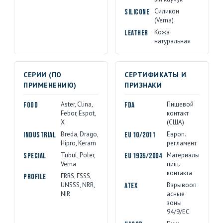
Силикон
Silicone
(Verna)
Кожа
Leather
натуральная
СЕРИИ (ПО
СЕРТИФИКАТЫ И
ПРИМЕНЕНИЮ)
ПРИЗНАКИ
Aster, Clina,
Пищевой
Food
FDA
Febor, Espot,
контакт
X
(США)
Breda, Drago,
Европ.
Industrial
EU 10/2011
Hipro, Keram
регламент
Tubul, Poler,
Материалы
Special
EU 1935/2004
Verna
пищ.
контакта
FRRS, FSSS,
Profile
UNSSS, NRR,
Взрывооп
ATEX
NIR
асные
зоны
94/9/EC