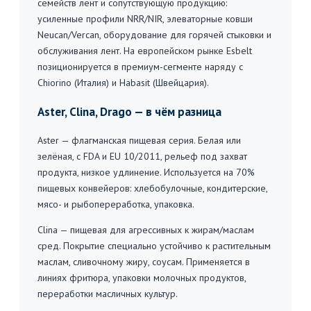
семейств лент и сопутствующую продукцию:
усиленные профили NRR/NIR, элеваторные ковши
Neucan/Vercan, оборудование для горячей стыковки и
обслуживания лент. На европейском рынке Esbelt
позиционируется в премиум-сегменте наряду с
Chiorino (Италия) и Habasit (Швейцария).
Aster, Clina, Drago — в чём разница
Aster — флагманская пищевая серия. Белая или
зелёная, с FDA и EU 10/2011, рельеф под захват
продукта, низкое удлинение. Используется на 70%
пищевых конвейеров: хлебобулочные, кондитерские,
мясо- и рыбопереработка, упаковка.
Clina — пищевая для агрессивных к жирам/маслам
сред. Покрытие специально устойчиво к растительным
маслам, сливочному жиру, соусам. Применяется в
линиях фритюра, упаковки молочных продуктов,
переработки масличных культур.