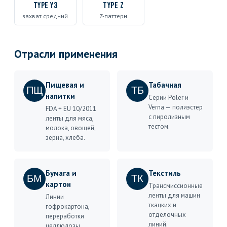
Type Y3
Type Z
захват средний
Z-паттерн
Отрасли применения
Пищевая и
Табачная
ПЩ
ТБ
напитки
Серии Poler и
Verna — полиэстер
FDA + EU 10/2011
с пиролизным
ленты для мяса,
тестом.
молока, овощей,
зерна, хлеба.
Бумага и
Текстиль
БМ
ТК
картон
Трансмиссионные
ленты для машин
Линии
ткацких и
гофрокартона,
отделочных
переработки
линий.
целлюлозы,