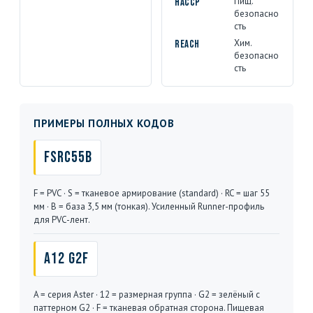
Пищ.
HACCP
безопасно
сть
Хим.
REACH
безопасно
сть
ПРИМЕРЫ ПОЛНЫХ КОДОВ
FSRC55B
F = PVC · S = тканевое армирование (standard) · RC = шаг 55
мм · B = база 3,5 мм (тонкая). Усиленный Runner-профиль
для PVC-лент.
A12 G2F
A = серия Aster · 12 = размерная группа · G2 = зелёный с
паттерном G2 · F = тканевая обратная сторона. Пищевая