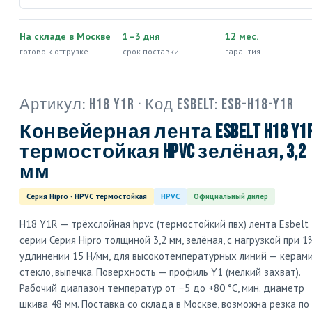
На складе в Москве
1–3 дня
12 мес.
готово к отгрузке
срок поставки
гарантия
Артикул:
H18 Y1R
· Код Esbelt:
ESB-H18-Y1R
Конвейерная лента Esbelt H18 Y1R
термостойкая HPVC зелёная, 3,2
мм
Серия Hipro · HPVC термостойкая
HPVC
Официальный дилер
H18 Y1R — трёхслойная hpvc (термостойкий пвх) лента Esbelt
серии Серия Hipro толщиной 3,2 мм, зелёная, с нагрузкой при 1
удлинении 15 Н/мм, для высокотемпературных линий — керами
стекло, выпечка. Поверхность — профиль Y1 (мелкий захват).
Рабочий диапазон температур от −5 до +80 °C, мин. диаметр
шкива 48 мм. Поставка со склада в Москве, возможна резка по