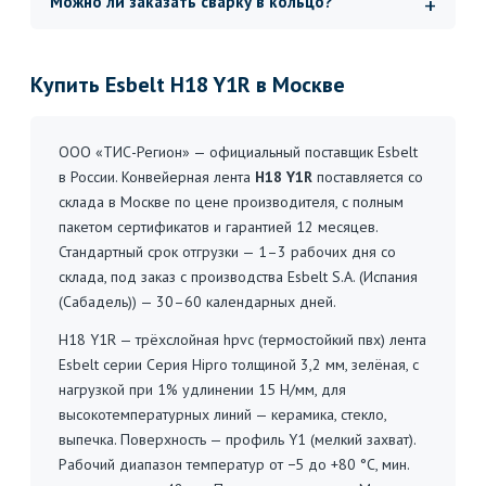
Можно ли заказать сварку в кольцо?
Купить Esbelt H18 Y1R в Москве
ООО «ТИС-Регион» — официальный поставщик Esbelt
в России. Конвейерная лента
H18 Y1R
поставляется со
склада в Москве по цене производителя, с полным
пакетом сертификатов и гарантией 12 месяцев.
Стандартный срок отгрузки — 1–3 рабочих дня со
склада, под заказ с производства Esbelt S.A. (Испания
(Сабадель)) — 30–60 календарных дней.
H18 Y1R — трёхслойная hpvc (термостойкий пвх) лента
Esbelt серии Серия Hipro толщиной 3,2 мм, зелёная, с
нагрузкой при 1% удлинении 15 Н/мм, для
высокотемпературных линий — керамика, стекло,
выпечка. Поверхность — профиль Y1 (мелкий захват).
Рабочий диапазон температур от −5 до +80 °C, мин.