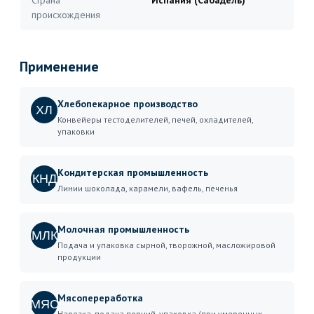
Страна
Испания (Сабадель)
происхождения
Применение
Хлебопекарное производство
ХЛ
Конвейеры тестоделителей, печей, охладителей,
упаковки
Кондитерская промышленность
КНД
Линии шоколада, карамели, вафель, печенья
Молочная промышленность
МЛК
Подача и упаковка сырной, творожной, масложировой
продукции
Мясопереработка
МЯС
Нарезка, подача порций, упаковка (при умеренных